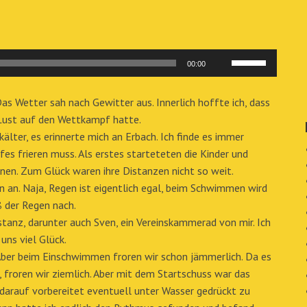
Pfeiltasten
00:00
Hoch/Runter
benutzen,
as Wetter sah nach Gewitter aus. Innerlich hoffte ich, dass
um
 Lust auf den Wettkampf hatte.
die
lter, es erinnerte mich an Erbach. Ich finde es immer
Lautstärke
es frieren muss. Als erstes starteteten die Kinder und
zu
ihnen. Zum Glück waren ihre Distanzen nicht so weit.
regeln.
 an. Naja, Regen ist eigentlich egal, beim Schwimmen wird
ß der Regen nach.
stanz, darunter auch Sven, ein Vereinskammerad von mir. Ich
uns viel Glück.
Aber beim Einschwimmen froren wir schon jämmerlich. Da es
 froren wir ziemlich. Aber mit dem Startschuss war das
 darauf vorbereitet eventuell unter Wasser gedrückt zu