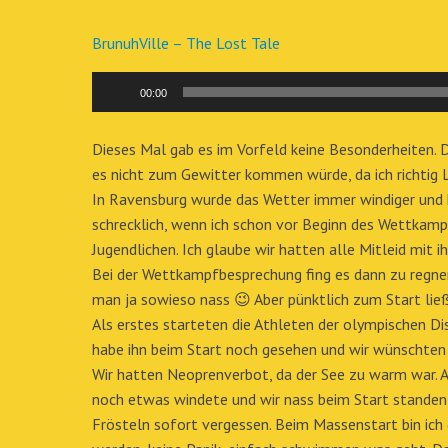
BrunuhVille – The Lost Tale
Audio-
00:00
Player
Dieses Mal gab es im Vorfeld keine Besonderheiten. D
es nicht zum Gewitter kommen würde, da ich richtig
In Ravensburg wurde das Wetter immer windiger und kä
schrecklich, wenn ich schon vor Beginn des Wettkampf
Jugendlichen. Ich glaube wir hatten alle Mitleid mit 
Bei der Wettkampfbesprechung fing es dann zu regnen
man ja sowieso nass 😉 Aber pünktlich zum Start lie
Als erstes starteten die Athleten der olympischen Di
habe ihn beim Start noch gesehen und wir wünschten 
Wir hatten Neoprenverbot, da der See zu warm war. 
noch etwas windete und wir nass beim Start standen,
Frösteln sofort vergessen. Beim Massenstart bin ich