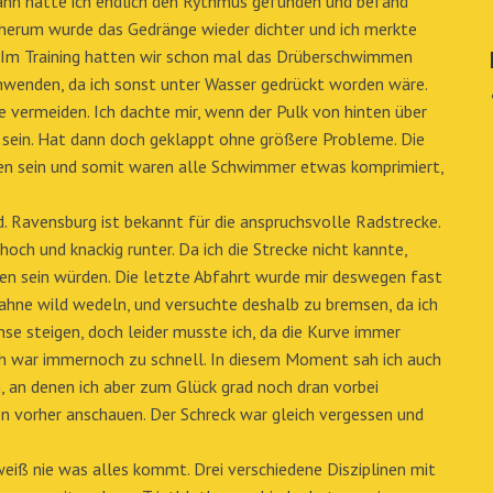
ann hatte ich endlich den Rythmus gefunden und befand
 herum wurde das Gedränge wieder dichter und ich merkte
. Im Training hatten wir schon mal das Drüberschwimmen
wenden, da ich sonst unter Wasser gedrückt worden wäre.
e vermeiden. Ich dachte mir, wenn der Pulk von hinten über
 sein. Hat dann doch geklappt ohne größere Probleme. Die
n sein und somit waren alle Schwimmer etwas komprimiert,
d. Ravensburg ist bekannt für die anspruchsvolle Radstrecke.
hoch und knackig runter. Da ich die Strecke nicht kannte,
ten sein würden. Die letzte Abfahrt wurde mir deswegen fast
Fahne wild wedeln, und versuchte deshalb zu bremsen, da ich
emse steigen, doch leider musste ich, da die Kurve immer
ich war immernoch zu schnell. In diesem Moment sah ich auch
 an denen ich aber zum Glück grad noch dran vorbei
ken vorher anschauen. Der Schreck war gleich vergessen und
weiß nie was alles kommt. Drei verschiedene Disziplinen mit