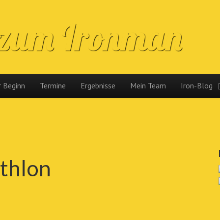
 zum Ironman
 Beginn
Termine
Ergebnisse
Mein Team
Iron-Blog
thlon