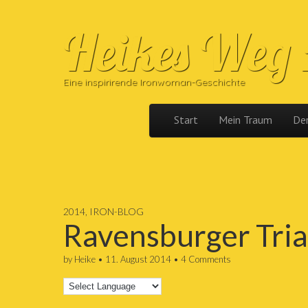
Heikes Weg
Eine inspirirende Ironwoman-Geschichte
Skip to content
Start
Mein Traum
Der
Main menu
2014
,
IRON-BLOG
Ravensburger Tria
by
Heike
•
11. August 2014
•
4 Comments