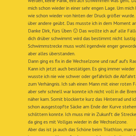
werden, keine Panik, einfach schwimmen was geht. D
mich schon wieder in einer sehr engen Lage. Um mich
wie schon wieder von hinten der Druck größer wurde
über andere geübt. Das musste ich in dem Moment an
Danke Dirk, fürs Üben 🙂 Das wollte ich auf alle Fäll
dich drüber schwimmt wird das bestimmt nicht lustig
Schwimmstrecke muss wohl irgendwie enger geworde
aber alles überstanden.
Dann ging es fix in die Wechselzone und rauf aufs Ra
Kann ich jetzt auch bestätigen. Es ging immer wieder 
wusste ich nie wie schwer oder gefährlich die Abfahr
zum Verhängnis. Ich sah einen Mann mit einer roten 
aber sehr schnell war konnte ich nicht voll in die Br
näher kam. Somit blockierte kurz das Hinterrad und 
schon ausgestopfte Säcke am Ende der Kurve stehen,
schlittern konnte. Ich muss mir in Zukunft die Strec
da ging es mit Vollgas wieder in die Wechselzone.
Aber das ist ja auch das Schöne beim Triathlon, man 