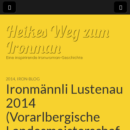
Heikes Weg zum
Ironman
Eine inspirirende Ironwoman-Geschichte
2014
,
IRON-BLOG
Ironmännli Lustenau
2014
(Vorarlbergische