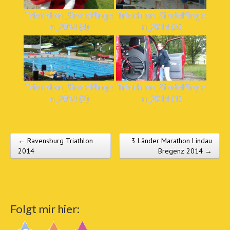
Triathlon_Sindelfinge
Triathlon_Sindelfinge
n_2014 (4)
n_2014 (3)
Triathlon_Sindelfinge
Triathlon_Sindelfinge
n_2014 (2)
n_2014 (1)
← Ravensburg Triathlon
3 Länder Marathon Lindau
Post navigation
2014
Bregenz 2014 →
Folgt mir hier: