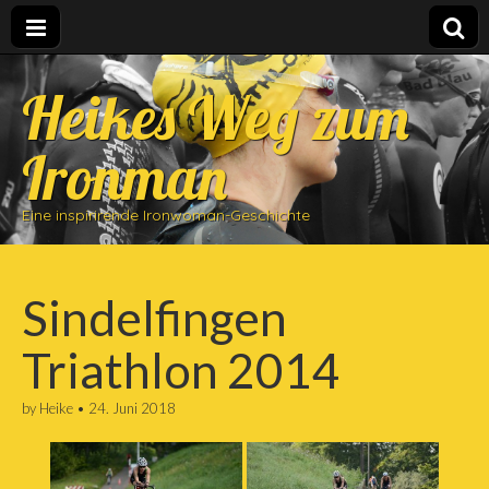
Heikes Weg zum
Ironman
Eine inspirirende Ironwoman-Geschichte
Sindelfingen
Triathlon 2014
by
Heike
•
24. Juni 2018