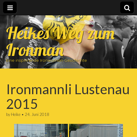
Heikes Weg zum
Ironman
Eine inspirirende Ironwoman-Geschichte
Ironmannli Lustenau
2015
by
Heike
•
24. Juni 2018