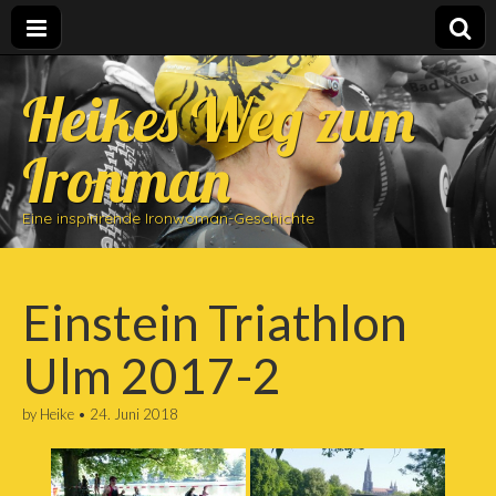
Heikes Weg zum
Ironman
Eine inspirirende Ironwoman-Geschichte
Einstein Triathlon
Ulm 2017-2
by
Heike
•
24. Juni 2018